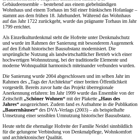
Gebäudeensemble – bestehend aus einem giebelständigen
Wohnhaus und einem Torhaus im Stil einer fränkischen Hofanlage –
stammt aus dem frühen 18. Jahrhundert. Während das Wohnhaus
auf das Jahr 1722 zurückgeht, wurde das prägnante Torhaus im Jahr
1799 errichtet.
Als Einzelkulturdenkmal steht die Hofreite unter Denkmalschutz
und wurde im Rahmen der Sanierung mit besonderem Augenmerk
auf den Erhalt historischer Bausubstanz modernisiert. Die
ursprüngliche Nutzung als landwirtschaftlicher Betrieb wich einer
hochwertigen Wohnnutzung, bei der traditionelle Elemente und
moderne Wohnqualität harmonisch miteinander verbunden wurden.
Die Sanierung wurde 2004 abgeschlossen und im selben Jahr im
Rahmen des „Tags der Architektur“ einer breiten Öffentlichkeit
vorgestellt. Bereits zuvor hatte das Projekt überregionale
Anerkennung erfahren: Im Jahr 1999 wurde das Ensemble von der
Zeitschrift
„Schöner Wohnen“
mit der Plakette
„Haus des
Jahres“
ausgezeichnet. Zudem fand es Aufnahme in die Publikation
„Bauernhäuser“
des DVA-Verlags (2003) – als beispielhafte
Umsetzung einer sensiblen Umnutzung historischer Bausubstanz.
Heute steht die ehemalige Hofreite der Familie Neidel sinnbildlich
für die gelungene Verbindung von Denkmalpflege, Wohnkomfort
und architektonischer Qualität.